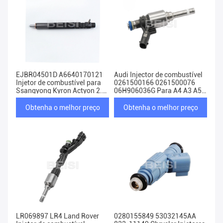
EJBR04501D A6640170121
Audi Injector de combustível
Injetor de combustível para
0261500166 0261500076
Ssangyong Kyron Actyon 2.0
06H906036G Para A4 A3 A5
Xdi
TT VW 2.0
Obtenha o melhor preço
Obtenha o melhor preço
LR069897 LR4 Land Rover
0280155849 53032145AA