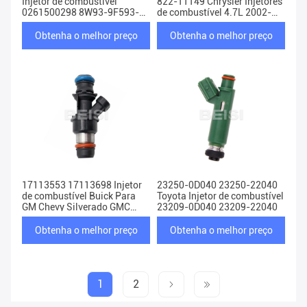
Injetor de combustível
822-11149 Chrysler Injetores
0261500298 8W93-9F593-
de combustível 4.7L 2002-
BB 8W93-9F593-BC
2007
Obtenha o melhor preço
Obtenha o melhor preço
17113553 17113698 Injetor
23250-0D040 23250-22040
de combustível Buick Para
Toyota Injetor de combustível
GM Chevy Silverado GMC
23209-0D040 23209-22040
4.8L 5.3L 6.0L
Obtenha o melhor preço
Obtenha o melhor preço
1
2