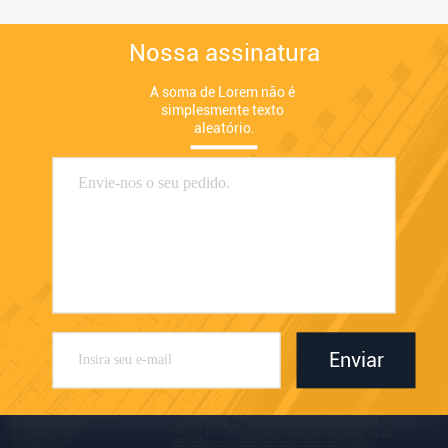
Nossa assinatura
A soma de Lorem não é 
simplesmente texto 
aleatório.
Enviar