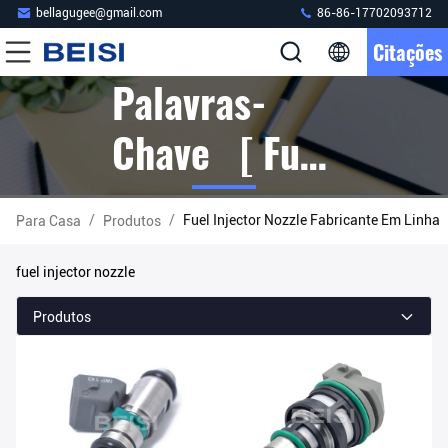
bellagugee@gmail.com
86-86-17702093712
Citações
Palavras-
Chave [ Fuel
Injector
/
/
Fuel Injector Nozzle Fabricante Em Linha
Para Casa
Produtos
Nozzle ]
fuel injector nozzle
Fósforo 21
Produtos
Produtos