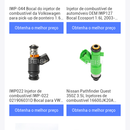
IWP-044 Bocal do injetor de
Injetor de combustível de
combustível da Volkswagen
automóveis OEM IWP127
para pick-up de ponteiro 1.6L
Bocal Ecosport 1.6L 2003-
1.8L 1998-2004 IWP044
2006 Ford Fiesta Injetor de
combustível
Obtenha o melhor preço
Obtenha o melhor preço
IWP022 Injetor de
Nissan Pathfinder Quest
combustível IWP-022
350Z 3.5L Injetores de
021906031D Bocal para VW
combustível 16600JK20A
Golf Passat Jetta EuroVan
16600-JK20A
Obtenha o melhor preço
Obtenha o melhor preço