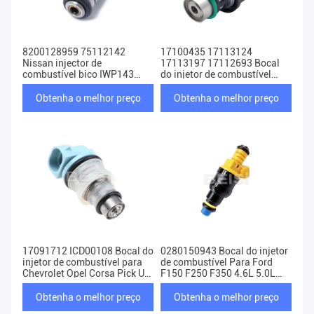
8200128959 75112142
17100435 17113124
Nissan injector de
17113197 17112693 Bocal
combustível bico IWP143
do injetor de combustível
INJ533 IWP-143
para Chevy GMC Cavalier
Obtenha o melhor preço
Obtenha o melhor preço
17091712 ICD00108 Bocal do
0280150943 Bocal do injetor
injetor de combustível para
de combustível Para Ford
Chevrolet Opel Corsa Pick Up
F150 F250 F350 4.6L 5.0L
1.6L
5.4L 5.8L
Obtenha o melhor preço
Obtenha o melhor preço