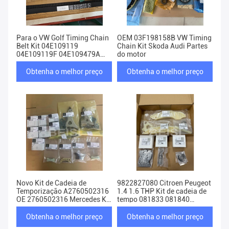
Para o VW Golf Timing Chain
OEM 03F198158B VW Timing
Belt Kit 04E109119
Chain Kit Skoda Audi Partes
04E109119F 04E109479A
do motor
04E109244B
Obtenha o melhor preço
Obtenha o melhor preço
Novo Kit de Cadeia de
9822827080 Citroen Peugeot
Temporização A2760502316
1.4 1.6 THP Kit de cadeia de
OE 2760502316 Mercedes Kit
tempo 081833 081840
de Cadeia de Temporização
081841
Obtenha o melhor preço
Obtenha o melhor preço