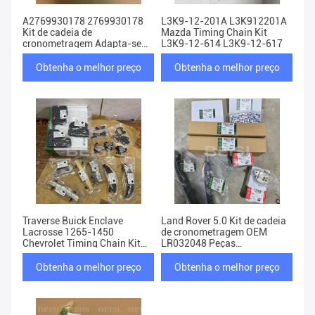
A2769930178 2769930178
L3K9-12-201A L3K912201A
Kit de cadeia de
Mazda Timing Chain Kit
cronometragem Adapta-se
L3K9-12-614 L3K9-12-617
ao Mercedes M276 C G E S
Classe 3L 3.5L
Obtenha o melhor preço
Obtenha o melhor preço
Traverse Buick Enclave
Land Rover 5.0 Kit de cadeia
Lacrosse 1265-1450
de cronometragem OEM
Chevrolet Timing Chain Kit
LR032048 Peças
12651450
sobressalentes de
automóveis
Obtenha o melhor preço
Obtenha o melhor preço