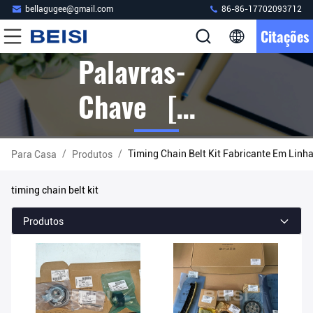
bellagugee@gmail.com
86-86-17702093712
Citações
Palavras-
Chave [
Timing Chain
/
/
Timing Chain Belt Kit Fabricante Em Linh
Para Casa
Produtos
Belt Kit ]
timing chain belt kit
Fósforo 11
Produtos
Produtos