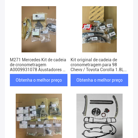
M271 Mercedes Kit de cadeia
Kit original de cadeia de
de cronometragem
cronometragem para 98
A0009931078 Ajustadores de
Chevy / Toyota Corolla 1.8L
eixo de camada
1ZZFE 1350622030
Obtenha o melhor preço
Obtenha o melhor preço