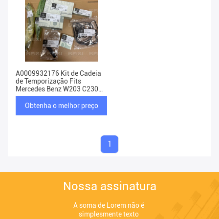
A0009932176 Kit de Cadeia
de Temporização Fits
Mercedes Benz W203 C230
M271 E200 SLK200
Obtenha o melhor preço
1
Nossa assinatura
A soma de Lorem não é 
simplesmente texto 