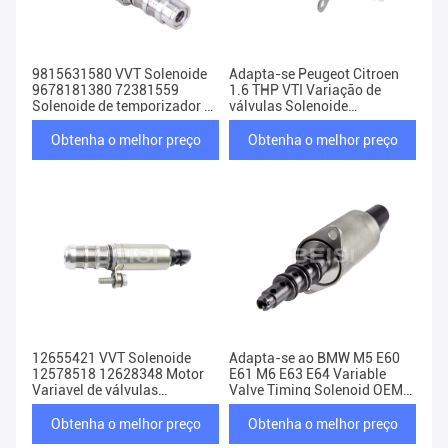
9815631580 VVT Solenoide
Adapta-se Peugeot Citroen
9678181380 72381559
1.6 THP VTI Variação de
Solenoide de temporizador de
válvulas Solenoide
válvula variável
1628924280 V758776080
Obtenha o melhor preço
Obtenha o melhor preço
12655421 VVT Solenoide
Adapta-se ao BMW M5 E60
12578518 12628348 Motor
E61 M6 E63 E64 Variable
Variavel de válvulas
Valve Timing Solenoid OEM
Solenoide de tempo
11367841072
Obtenha o melhor preço
Obtenha o melhor preço