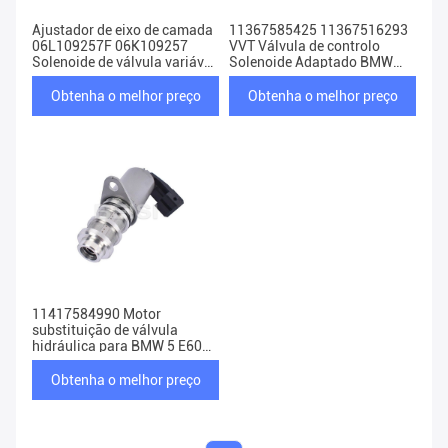
Ajustador de eixo de camada
11367585425 11367516293
06L109257F 06K109257
VVT Válvula de controlo
Solenoide de válvula variável
Solenoide Adaptado BMW
Para VW Audi Skoda
328i 335i X3
Obtenha o melhor preço
Obtenha o melhor preço
11417584990 Motor
substituição de válvula
hidráulica para BMW 5 E60
E61
Obtenha o melhor preço