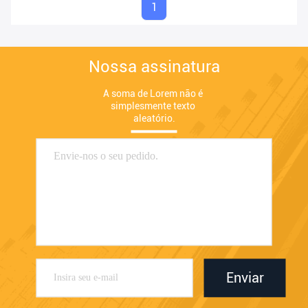
1
Nossa assinatura
A soma de Lorem não é 
simplesmente texto 
aleatório.
Enviar