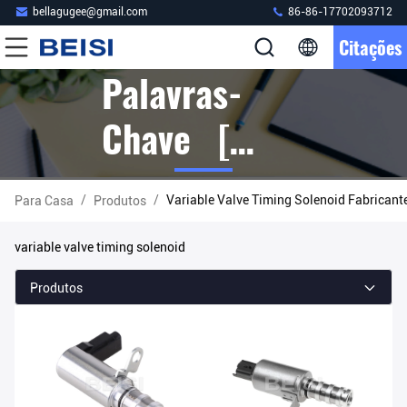
bellagugee@gmail.com
86-86-17702093712
Citações
Palavras-
Chave [
Variable
/
/
Variable Valve Timing Solenoid Fabricant
Para Casa
Produtos
Valve Timing
variable valve timing solenoid
Solenoid ]
Produtos
Fósforo 9
Produtos