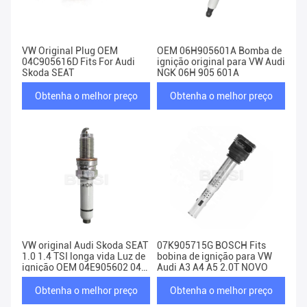
VW Original Plug OEM
OEM 06H905601A Bomba de
04C905616D Fits For Audi
ignição original para VW Audi
Skoda SEAT
NGK 06H 905 601A
Obtenha o melhor preço
Obtenha o melhor preço
VW original Audi Skoda SEAT
07K905715G BOSCH Fits
1.0 1.4 TSI longa vida Luz de
bobina de ignição para VW
ignição OEM 04E905602 04E
Audi A3 A4 A5 2.0T NOVO
905 602
Obtenha o melhor preço
Obtenha o melhor preço