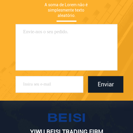
A soma de Lorem não é 
simplesmente texto 
aleatório.
Enviar
YIWU BEISI TRADING FIRM