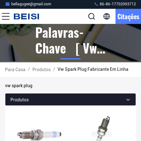
bellagugee@gmail.com
86-86-17702093712
Citações
Palavras-
Chave [ Vw
Spark Plug ]
/
/
Vw Spark Plug Fabricante Em Linha
Para Casa
Produtos
Fósforo 6
vw spark plug
Produtos
Produtos