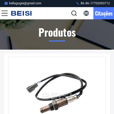
bellagugee@gmail.com
86-86-17702093712
Citações
Produtos