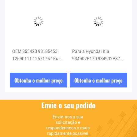
Cee
OEM 855420 93185453
Para a Hyundai Kia
NO
12590111 12571767 Kia
934902P170 934902P370
O2
Sensor de oxigénio Sensor
934902P110 Airbag
25
Lambda
Relógio Primavera 93490-
Al
ço
Obtenha o melhor preço
Obtenha o melhor preço
O
2P170
Envie o seu pedido
Envie-nos a sua 
solicitação e 
responderemos o mais 
rapidamente possível.