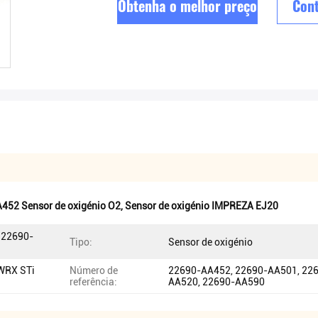
Obtenha o melhor preço
Cont
452 Sensor de oxigénio O2
,
Sensor de oxigénio IMPREZA EJ20
 22690-
Tipo:
Sensor de oxigénio
 WRX STi
Número de
22690-AA452, 22690-AA501, 22
referência:
AA520, 22690-AA590