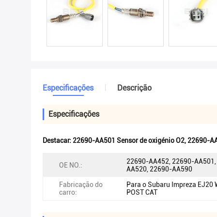
Especificações
Descrição
Especificações
Destacar:
22690-AA501 Sensor de oxigénio O2
,
22690-AA
22690-AA452, 22690-AA501,
OE NO.:
AA520, 22690-AA590
Fabricação do
Para o Subaru Impreza EJ20
carro:
POST CAT