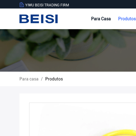
YIWU BEISI TRADING FIRM
Para Casa
Produto
Para casa
/
Produtos