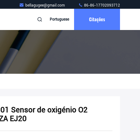
bellagugee@gmail.com
86-86-17702093712
Citações
Portuguese
1 Sensor de oxigénio O2
ZA EJ20