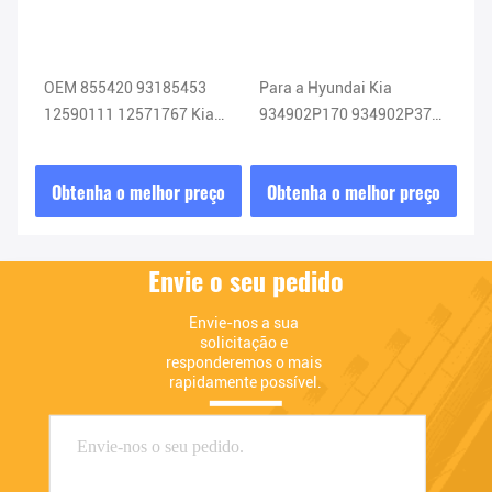
Cee
OEM 855420 93185453
Para a Hyundai Kia
NO
12590111 12571767 Kia
934902P170 934902P370
O2
Sensor de oxigénio Sensor
934902P110 Airbag
25
Lambda
Relógio Primavera 93490-
Al
ço
Obtenha o melhor preço
Obtenha o melhor preço
O
2P170
Envie o seu pedido
Envie-nos a sua 
solicitação e 
responderemos o mais 
rapidamente possível.