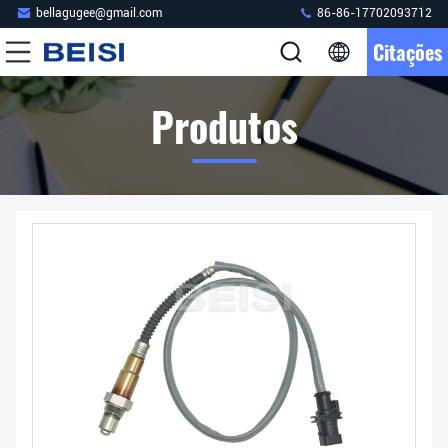
bellagugee@gmail.com
86-86-17702093712
Citações
Produtos