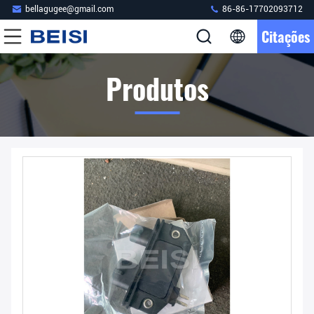
bellagugee@gmail.com
86-86-17702093712
Citações
Produtos