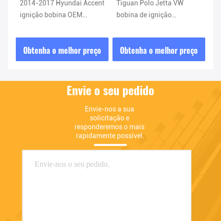
2014-2017 Hyundai Accent
Tiguan Polo Jetta VW
X5
ignição bobina OEM
bobina de ignição
ig
070
2730103200 27301-03200
036905715G 036905715A
ão
036905715F
ço
Obtenha o melhor preço
Obtenha o melhor preço
O
Envie o seu pedido
Envie-nos a sua 
solicitação e 
responderemos o mais 
rapidamente possível.