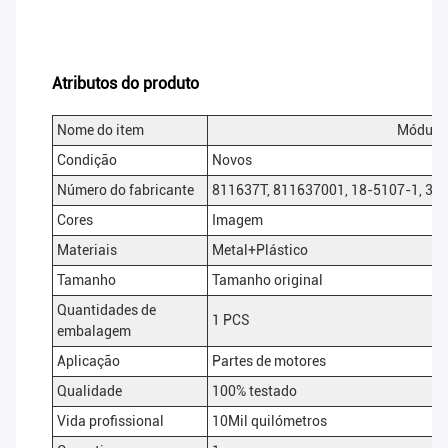
Atributos do produto
Nome do item
Módulo 
Condição
Novos
Número do fabricante
811637T, 811637001, 18-5107-1, 38
Cores
Imagem
Materiais
Metal+Plástico
Tamanho
Tamanho original
Quantidades de
1 PCS
embalagem
Aplicação
Partes de motores
Qualidade
100% testado
Vida profissional
10Mil quilómetros