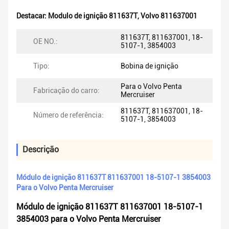
Destacar:
Modulo de ignição 811637T
,
Volvo 811637001
811637T, 811637001, 18-
OE NO.:
5107-1, 3854003
Tipo:
Bobina de ignição
Para o Volvo Penta
Fabricação do carro:
Mercruiser
811637T, 811637001, 18-
Número de referência:
5107-1, 3854003
Descrição
Módulo de ignição 811637T 811637001 18-5107-1 3854003
Para o Volvo Penta Mercruiser
Módulo de ignição 811637T 811637001 18-5107-1
3854003 para o Volvo Penta Mercruiser