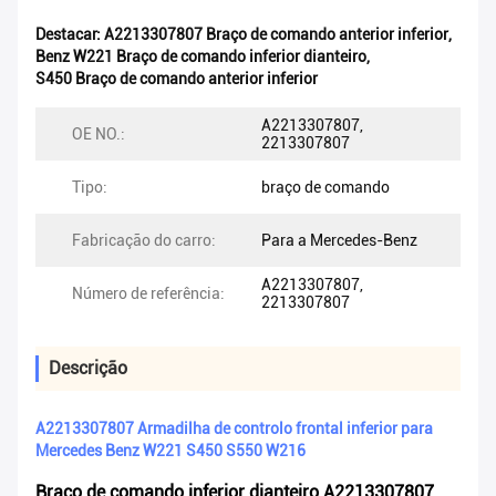
Destacar:
A2213307807 Braço de comando anterior inferior
,
Benz W221 Braço de comando inferior dianteiro
,
S450 Braço de comando anterior inferior
A2213307807,
OE NO.:
2213307807
Tipo:
braço de comando
Fabricação do carro:
Para a Mercedes-Benz
A2213307807,
Número de referência:
2213307807
Descrição
A2213307807 Armadilha de controlo frontal inferior para
Mercedes Benz W221 S450 S550 W216
Braço de comando inferior dianteiro A2213307807