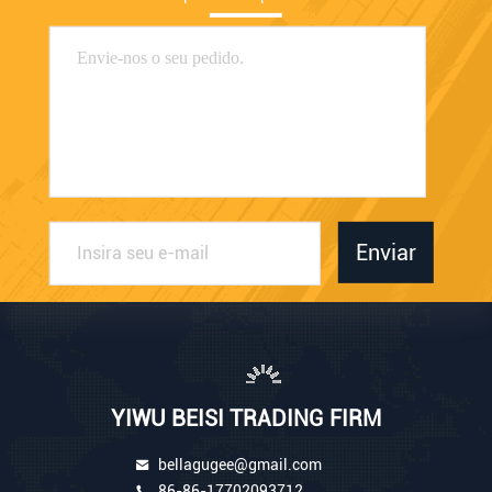
Enviar
YIWU BEISI TRADING FIRM
bellagugee@gmail.com
86-86-17702093712