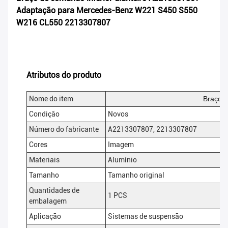
Adaptação para Mercedes-Benz W221 S450 S550
W216 CL550 2213307807
Atributos do produto
Nome do item
Braço d
Condição
Novos
Número do fabricante
A2213307807, 2213307807
Cores
Imagem
Materiais
Alumínio
Tamanho
Tamanho original
Quantidades de
1 PCS
embalagem
Aplicação
Sistemas de suspensão