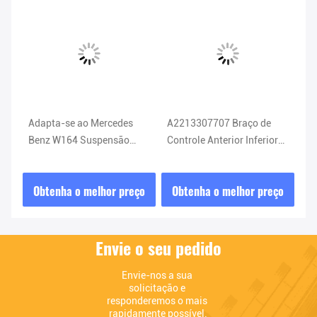
Adapta-se ao Mercedes
A2213307707 Braço de
A2
que
Benz W164 Suspensão
Controle Anterior Inferior
Br
66
absorvedora de choque
W216 CL550 Braço de
di
A1643203031 1643203031
Controle Mercedes Benz
W2
ço
Obtenha o melhor preço
Obtenha o melhor preço
O
Envie o seu pedido
Envie-nos a sua 
solicitação e 
responderemos o mais 
rapidamente possível.