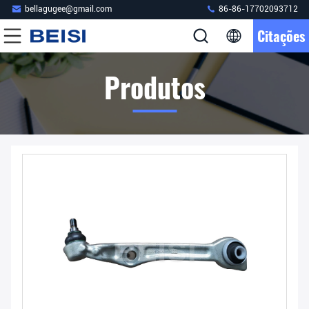
bellagugee@gmail.com
86-86-17702093712
Citações
Produtos