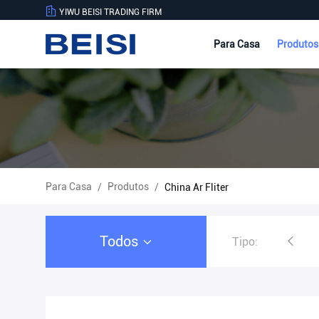
YIWU BEISI TRADING FIRM
Para Casa
Produto
Para Casa
Produtos
/
/
China Ar Fliter
Todos
Tipo:
Série de sensores