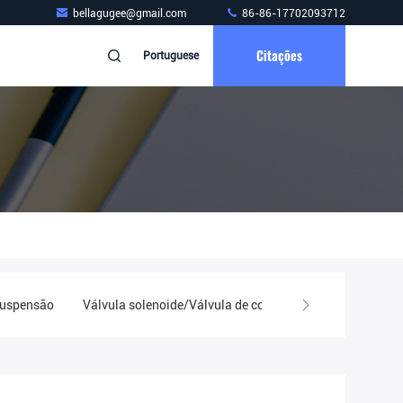
bellagugee@gmail.com
86-86-17702093712
Citações
Portuguese
suspensão
Válvula solenoide/Válvula de controlo
Filtros
F