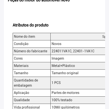
Peças do motor do automóvel Novo
Atributos do produto
Nome do item
Spar
Condição
Novos
Número do fabricante
224011VA1C, 22401-1VA1C
Cores
Imagem
Materiais
Metal+Plástico
Tamanho
Tamanho original
Quantidades de
1 PCS
embalagem
Aplicação
Partes de motores
Qualidade
100% testado
Vida profissional
10Mil quilómetros