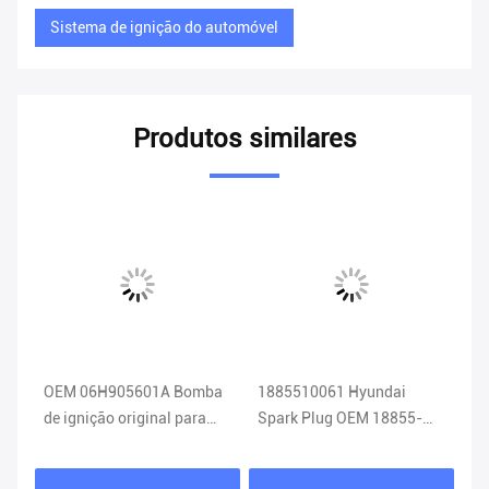
Sistema de ignição do automóvel
Produtos similares
OEM 06H905601A Bomba
1885510061 Hyundai
TV
de ignição original para
Spark Plug OEM 18855-
DE
VW Audi NGK 06H 905
10061 Sistema de ignição
Bo
601A
de carro