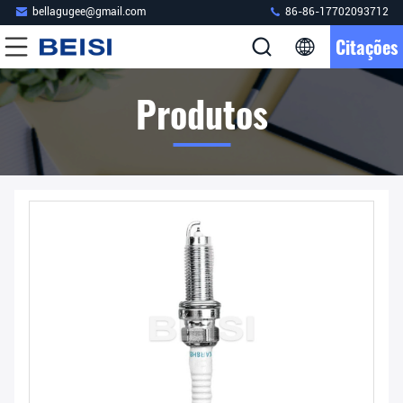
bellagugee@gmail.com
86-86-17702093712
Citações
Produtos