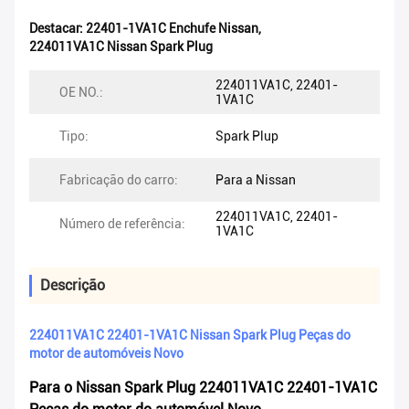
Destacar:
22401-1VA1C Enchufe Nissan
,
224011VA1C Nissan Spark Plug
224011VA1C, 22401-
OE NO.:
1VA1C
Tipo:
Spark Plup
Fabricação do carro:
Para a Nissan
224011VA1C, 22401-
Número de referência:
1VA1C
Descrição
224011VA1C 22401-1VA1C Nissan Spark Plug Peças do
motor de automóveis Novo
Para o Nissan Spark Plug 224011VA1C 22401-1VA1C